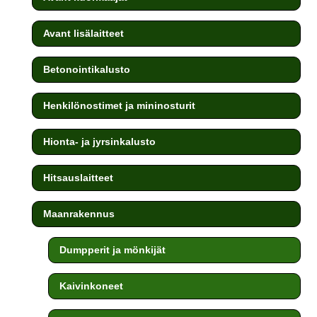
Avant lisälaitteet
Betonointikalusto
Henkilönostimet ja mininosturit
Hionta- ja jyrsinkalusto
Hitsauslaitteet
Maanrakennus
Dumpperit ja mönkijät
Kaivinkoneet