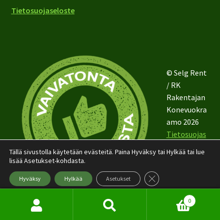
Tietosuojaseloste
© Selg Rent
/ RK
Rakentajan
Konevuokra
amo 2026
Tietosuojas
eloste
Tällä sivustolla käytetään evästeitä. Paina Hyväksy tai Hylkää tai lue
lisää Asetukset-kohdasta.
Sulje evästebanneri
Hyväksy
Hylkää
Asetukset
0
Etsi:
Haku