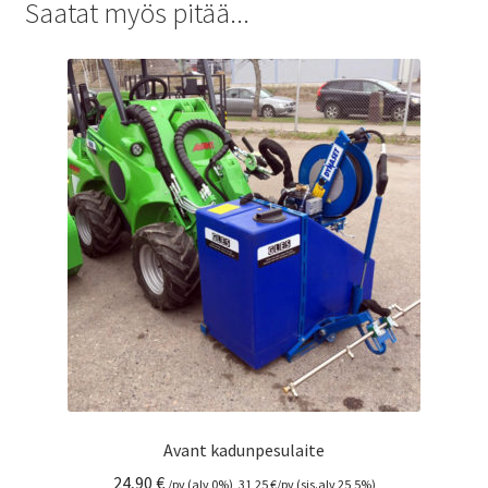
Saatat myös pitää...
Avant kadunpesulaite
24,90
€
/pv (alv 0%),
31,25
€
/pv (sis.alv 25,5%)