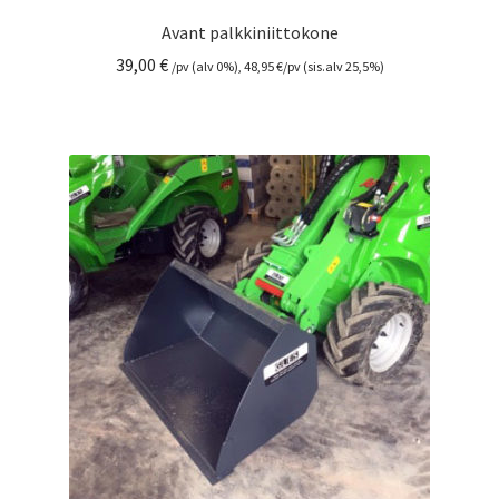
Avant palkkiniittokone
39,00
€
/pv (alv 0%),
48,95
€
/pv (sis.alv 25,5%)