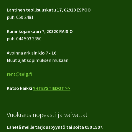
Läntinen teollisuuskatu 17, 02920 ESPOO
puh.
050 2481
Kuninkojankaari 7, 20320 RAISIO
puh.
044 503 3350
Avoinna arkisin
klo 7 - 16
Muut ajat sopimuksen mukaan
rent@selg.fi
Katso kaikki
YHTEYSTIEDOT >>
Vuokraus nopeasti ja vaivatta!
Lähetä meille tarjouspyyntö tai soita 050 1507.