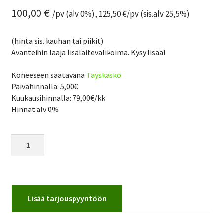
100,00
€
/pv (alv 0%),
125,50
€
/pv (sis.alv 25,5%)
(hinta sis. kauhan tai piikit)
Avanteihin laaja lisälaitevalikoima. Kysy lisää!
Koneeseen saatavana
Täyskasko
Päivähinnalla: 5,00€
Kuukausihinnalla: 79,00€/kk
Hinnat alv 0%
Kuormaaja
Avant
225
LPG
määrä
Lisää tarjouspyyntöön