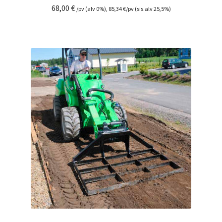
68,00
€
/pv (alv 0%),
85,34
€
/pv (sis.alv 25,5%)