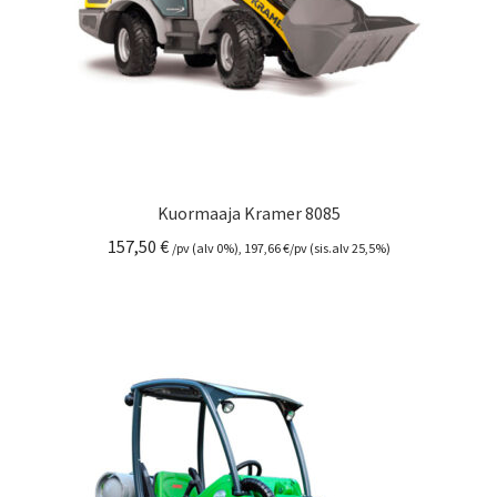
Kuormaaja Kramer 8085
157,50
€
/pv (alv 0%),
197,66
€
/pv (sis.alv 25,5%)