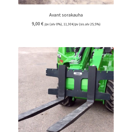
Avant sorakauha
9,00
€
/pv (alv 0%),
11,30
€
/pv (sis.alv 25,5%)