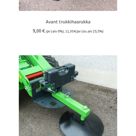
Avant trukkihaarukka
9,00
€
/pv (alv 0%),
11,30
€
/pv (sis.alv 25,5%)