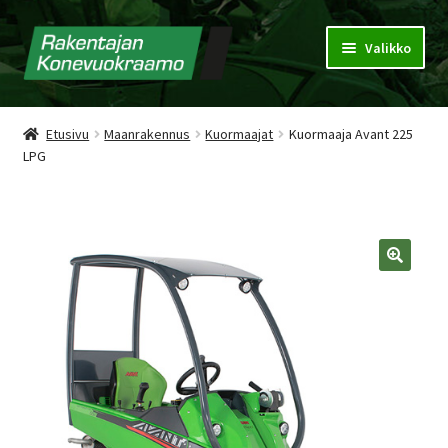
Valikko
Konevuokraamo
Etusivu
Maanrakennus
Kuormaajat
Kuormaaja Avant 225
LPG
Vuokrausehdot
Puhdistuspalvelu
Tarjouspyyntökori
🔍
Yhteystiedot