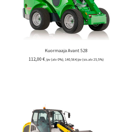
Kuormaaja Avant 528
112,00
€
/pv (alv 0%),
140,56
€
/pv (sis.alv 25,5%)