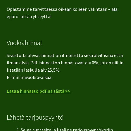
Opastamme tarvittaessa oikean koneen valintaan – älä
epäröi ottaa yhteyttä!
Vuokrahinnat
Sivustolla olevat hinnat on ilmoitettu sekä alvillisina että
ilman alvia. Pdf-hinnaston hinnat ovat alv 0%, joten niihin
lisätään laskulla alv 25,5%.
Ei minimivuokra-aikaa.
Lataa hinnasto pdf:nä tästä >>
Lähetä tarjouspyyntö
Selaa tuotteita ja lisää ne tarjouspyyntökoriin