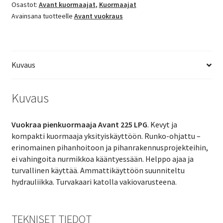
Osastot:
Avant kuormaajat
,
Kuormaajat
Avainsana tuotteelle
Avant vuokraus
Kuvaus
Kuvaus
Vuokraa pienkuormaaja Avant 225 LPG
. Kevyt ja
kompakti kuormaaja yksityiskäyttöön. Runko-ohjattu –
erinomainen pihanhoitoon ja pihanrakennusprojekteihin,
ei vahingoita nurmikkoa kääntyessään. Helppo ajaa ja
turvallinen käyttää. Ammattikäyttöön suunniteltu
hydrauliikka. Turvakaari katolla vakiovarusteena.
TEKNISET TIEDOT