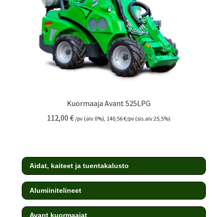
Kuormaaja Avant 525LPG
112,00
€
/pv (alv 0%),
140,56
€
/pv (sis.alv 25,5%)
Aidat, kaiteet ja tuentakalusto
Alumiinitelineet
Avant kuormaajat