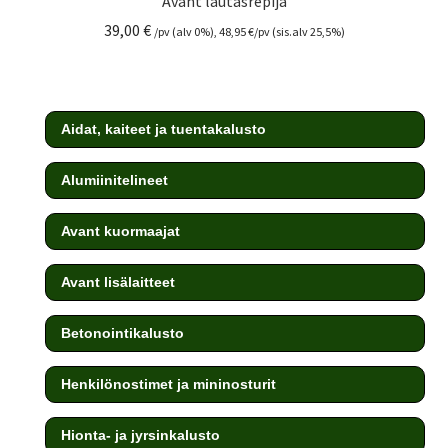
Avant lautasrepijä
39,00
€
/pv (alv 0%),
48,95
€
/pv (sis.alv 25,5%)
Aidat, kaiteet ja tuentakalusto
Alumiinitelineet
Avant kuormaajat
Avant lisälaitteet
Betonointikalusto
Henkilönostimet ja mininosturit
Hionta- ja jyrsinkalusto