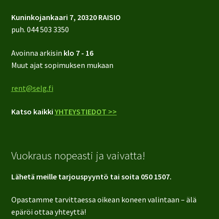
Kuninkojankaari 7, 20320 RAISIO
puh.
044 503 3350
Avoinna arkisin
klo 7 - 16
Muut ajat sopimuksen mukaan
rent@selg.fi
Katso kaikki
YHTEYSTIEDOT >>
Vuokraus nopeasti ja vaivatta!
Lähetä meille tarjouspyyntö tai soita 050 1507.
Opastamme tarvittaessa oikean koneen valintaan – älä
epäröi ottaa yhteyttä!