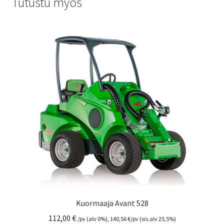
Tutustu myös
Kuormaaja Avant 528
112,00
€
/pv (alv 0%),
140,56
€
/pv (sis.alv 25,5%)