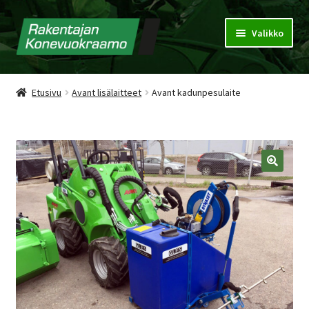
Valikko
Konevuokraamo
Etusivu
Avant lisälaitteet
Avant kadunpesulaite
Vuokrausehdot
Puhdistuspalvelu
🔍
Tarjouspyyntökori
Yhteystiedot