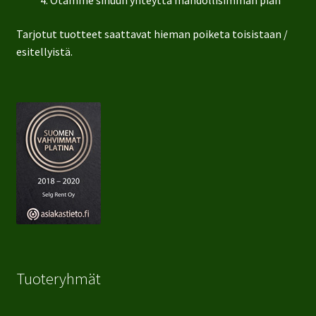
Otamme sinuun yhteyttä mahdollisimman pian
Tarjotut tuotteet saattavat hieman poiketa toisistaan /
esitellyistä.
Tuoteryhmät