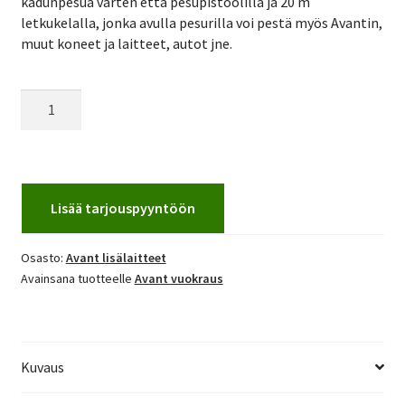
kadunpesua varten että pesupistoolilla ja 20 m
letkukelalla, jonka avulla pesurilla voi pestä myös Avantin,
muut koneet ja laitteet, autot jne.
Avant
kadunpesulaite
määrä
Lisää tarjouspyyntöön
Osasto:
Avant lisälaitteet
Avainsana tuotteelle
Avant vuokraus
Kuvaus