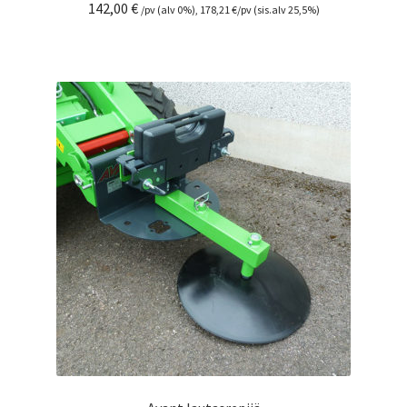
142,00
€
/pv (alv 0%),
178,21
€
/pv (sis.alv 25,5%)