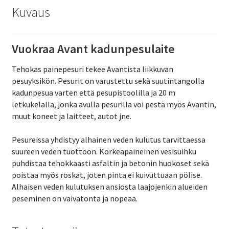
Kuvaus
Vuokraa Avant kadunpesulaite
Tehokas painepesuri tekee Avantista liikkuvan
pesuyksikön. Pesurit on varustettu sekä suutintangolla
kadunpesua varten että pesupistoolilla ja 20 m
letkukelalla, jonka avulla pesurilla voi pestä myös Avantin,
muut koneet ja laitteet, autot jne.
Pesureissa yhdistyy alhainen veden kulutus tarvittaessa
suureen veden tuottoon. Korkeapaineinen vesisuihku
puhdistaa tehokkaasti asfaltin ja betonin huokoset sekä
poistaa myös roskat, joten pinta ei kuivuttuaan pölise.
Alhaisen veden kulutuksen ansiosta laajojenkin alueiden
peseminen on vaivatonta ja nopeaa.