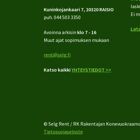
lask
Kuninkojankaari 7, 20320 RAISIO
Ei m
puh.
044 503 3350
Lata
Avoinna arkisin
klo 7 - 16
Muut ajat sopimuksen mukaan
rent@selg.fi
Katso kaikki
YHTEYSTIEDOT >>
© Selg Rent / RK Rakentajan Konevuokraam
Tietosuojaseloste