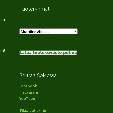
Tuoteryhmät
ä ne
t
ttä
Lataa tuotekuvasto pdf:nä
Seuraa SoMessa
Facebook
Instagram
YouTube
Tilaa uutiskirje