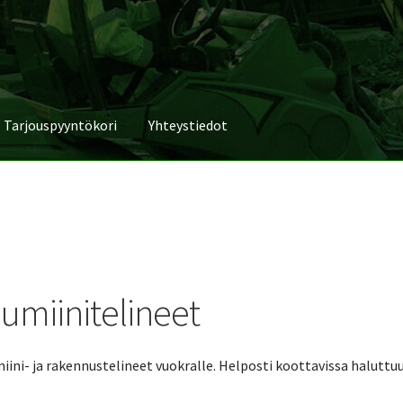
Tarjouspyyntökori
Yhteystiedot
lumiinitelineet
iini- ja rakennustelineet vuokralle. Helposti koottavissa haluttu