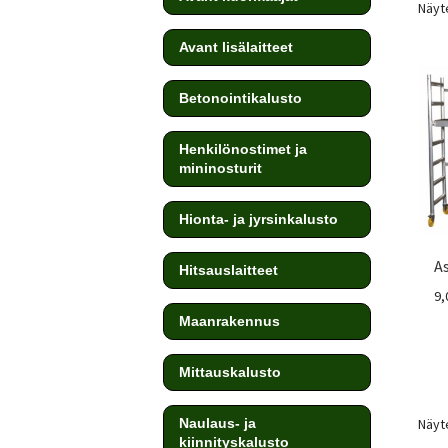
Näyte
Avant lisälaitteet
Betonointikalusto
Henkilönostimet ja
mininosturit
Hionta- ja jyrsinkalusto
A
Hitsauslaitteet
9,
Maanrakennus
Mittauskalusto
Näyte
Naulaus- ja
kiinnityskalusto