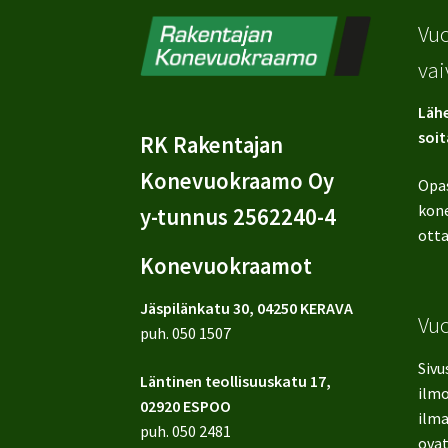
Vuo
vai
Lähe
soit
RK Rakentajan
Konevuokraamo Oy
Opa
kone
y-tunnus 2562240-4
otta
Konevuokraamot
Jäspilänkatu 30, 04250 KERAVA
Vu
puh.
050 1507
Sivu
Läntinen teollisuuskatu 17,
ilmo
02920 ESPOO
ilma
puh.
050 2481
ovat