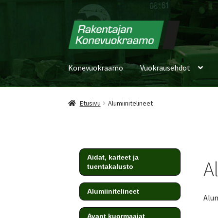
Konevuokraamo
Vuokrausehdot
Etusivu
Alumiinitelineet
Aidat, kaiteet ja
A
tuentakalusto
Alumiinitelineet
Alum
Avant kuormaajat