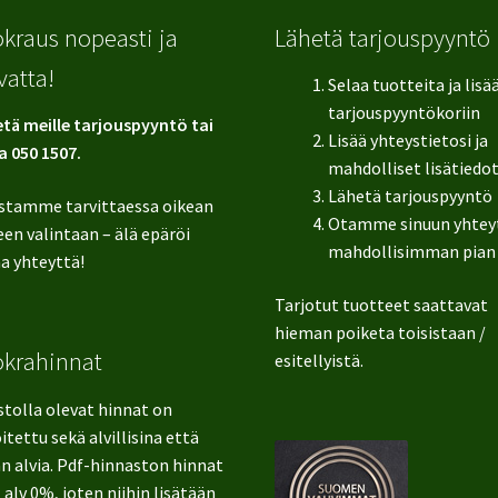
kraus nopeasti ja
Lähetä tarjouspyyntö
vatta!
Selaa tuotteita ja lisä
tarjouspyyntökoriin
tä meille tarjouspyyntö tai
Lisää yhteystietosi ja
a 050 1507.
mahdolliset lisätiedo
Lähetä tarjouspyyntö
stamme tarvittaessa oikean
Otamme sinuun yhtey
en valintaan – älä epäröi
mahdollisimman pian
a yhteyttä!
Tarjotut tuotteet saattavat
hieman poiketa toisistaan /
okrahinnat
esitellyistä.
stolla olevat hinnat on
itettu sekä alvillisina että
n alvia. Pdf-hinnaston hinnat
 alv 0%, joten niihin lisätään