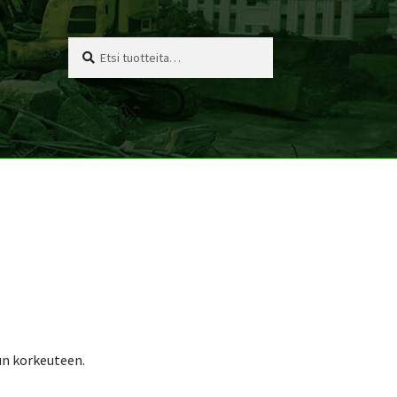
Etsi:
Haku
un korkeuteen.