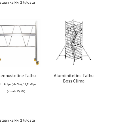
tään kaikki 2 tulosta
sennusteline Talhu
Alumiiniteline Talhu
Boss Clima
01
€
/pv (alv 0%),
11,31
€
/pv
(sis.alv 25,5%)
tään kaikki 2 tulosta