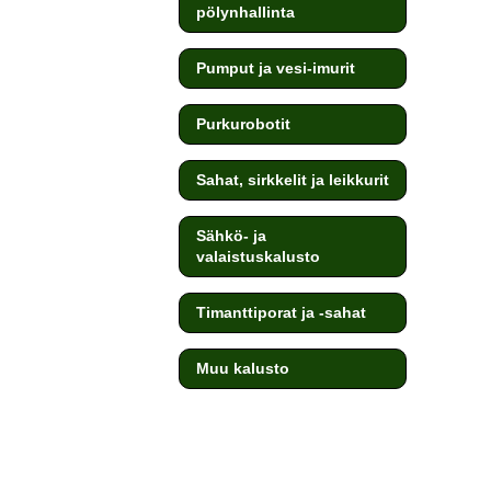
pölynhallinta
Pumput ja vesi-imurit
Purkurobotit
Sahat, sirkkelit ja leikkurit
Sähkö- ja
valaistuskalusto
Timanttiporat ja -sahat
Muu kalusto
testi