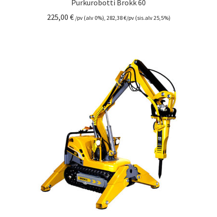
Purkurobotti Brokk 60
225,00
€
/pv (alv 0%),
282,38
€
/pv (sis.alv 25,5%)