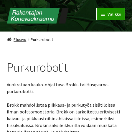
Valikko
Konevuokraamo
Etusivu
Purkurobotit
Vuokrausehdot
Puhdistuspalvelu
Purkurobotit
Tarjouspyyntökori
Vuokrataan kauko-ohjattava Brokk- tai Husqvarna-
purkurobotti.
Yhteystiedot
Brokk mahdollistaa piikkaus- ja purkutyöt sisätiloissa
ilman polttomoottoria. Brokk on tarkoitettu erityisesti
kaivuu- ja piikkaustöihin ahtaissa tiloissa, esimerkiksi
hissikuiluissa. Brokin saksileikkurilla voidaan murskata
betonia ilman tärinä- ja pölyhaittaa.