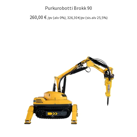
Purkurobotti Brokk 90
260,00
€
/pv (alv 0%),
326,30
€
/pv (sis.alv 25,5%)