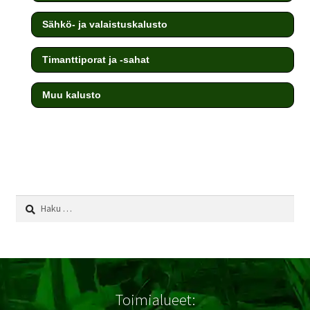
Sähkö- ja valaistuskalusto
Timanttiporat ja -sahat
Muu kalusto
testi
Haku:
Toimialueet: