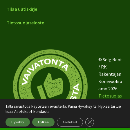
Tilaa uutiskirje
Tietosuojaseloste
© Selg Rent
/ RK
Rakentajan
Konevuokra
amo 2026
Tietosuojas
eloste
Tällä sivustolla käytetään evästeitä. Paina Hyväksy tai Hylkää tai lue
lisää Asetukset-kohdasta.
Sulje evästebanneri
Hyväksy
Hylkää
Asetukset