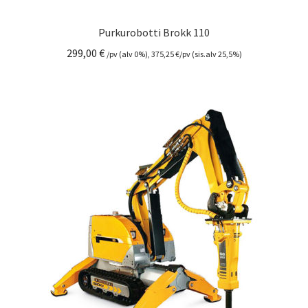
Purkurobotti Brokk 110
299,00
€
/pv (alv 0%),
375,25
€
/pv (sis.alv 25,5%)