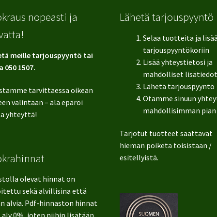
kraus nopeasti ja
Lähetä tarjouspyyntö
vatta!
Selaa tuotteita ja lisä
tarjouspyyntökoriin
tä meille tarjouspyyntö tai
Lisää yhteystietosi ja
a 050 1507.
mahdolliset lisätiedo
Lähetä tarjouspyyntö
stamme tarvittaessa oikean
Otamme sinuun yhtey
en valintaan – älä epäröi
mahdollisimman pian
a yhteyttä!
Tarjotut tuotteet saattavat
hieman poiketa toisistaan /
okrahinnat
esitellyistä.
stolla olevat hinnat on
itettu sekä alvillisina että
n alvia. Pdf-hinnaston hinnat
 alv 0%, joten niihin lisätään