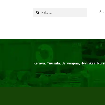
Haku:
Alu
Kerava, Tuusula, Järvenpää, Hyvinkää, Nurm