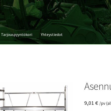
Tarjouspyyntökori
Yhteystiedot
Asennu
9,01
€
/pv (a