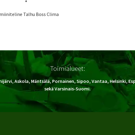
miiniteline Talhu Boss Clima
Toimialueet:
ijärvi, Askola, Mäntsälä, Pornainen, Sipoo, Vantaa, Helsinki, E
sekä Varsinais-Suomi.