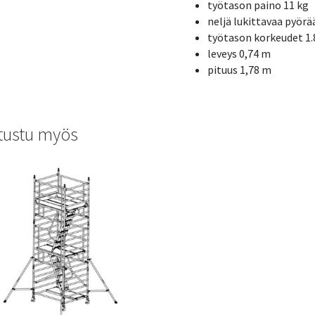
työtason paino 11 kg
neljä lukittavaa pyörä
työtason korkeudet 1.8 ,
leveys 0,74 m
pituus 1,78 m
tustu myös