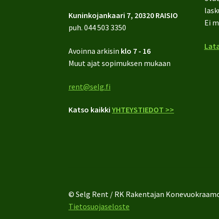
lask
Kuninkojankaari 7, 20320 RAISIO
Ei m
puh.
044 503 3350
Lata
Avoinna arkisin
klo 7 - 16
Muut ajat sopimuksen mukaan
rent@selg.fi
Katso kaikki
YHTEYSTIEDOT >>
© Selg Rent / RK Rakentajan Konevuokraam
Tietosuojaseloste