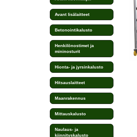
Avant lisälaitteet
Betonointikalusto
Henkilönostimet ja
mininosturit
Hionta- ja jyrsinkalusto
Hitsauslaitteet
Maanrakennus
Mittauskalusto
Naulaus- ja
kiinnityskalusto