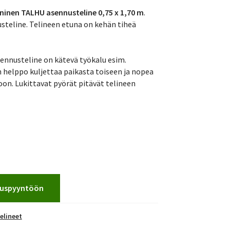
ninen TALHU asennusteline 0,75 x 1,70 m
.
usteline. Telineen etuna on kehän tiheä
ennusteline on kätevä työkalu esim.
on helppo kuljettaa paikasta toiseen ja nopea
on. Lukittavat pyörät pitävät telineen
jouspyyntöön
elineet