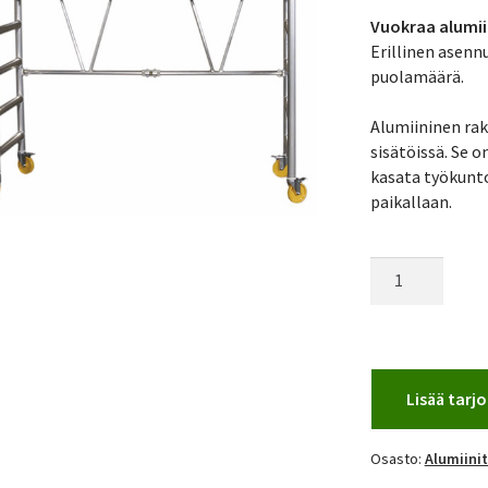
Vuokraa alumii
Erillinen asenn
puolamäärä.
Alumiininen rak
sisätöissä. Se 
kasata työkunto
paikallaan.
Asennusteline
Talhu
määrä
Lisää tar
Osasto:
Alumiinit