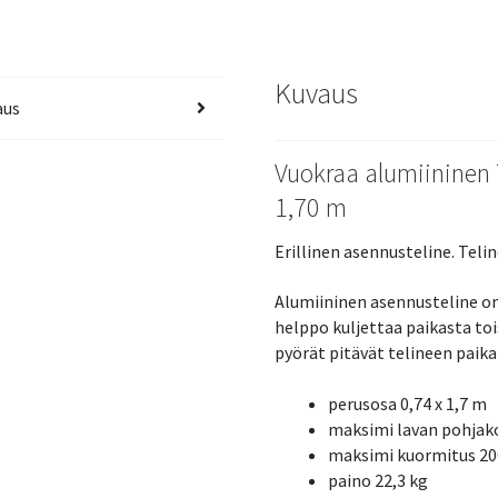
Kuvaus
aus
Vuokraa alumiininen 
1,70 m
Erillinen asennusteline. Tel
Alumiininen asennusteline on 
helppo kuljettaa paikasta to
pyörät pitävät telineen paika
perusosa 0,74 x 1,7 m
maksimi lavan pohjak
maksimi kuormitus 2
paino 22,3 kg