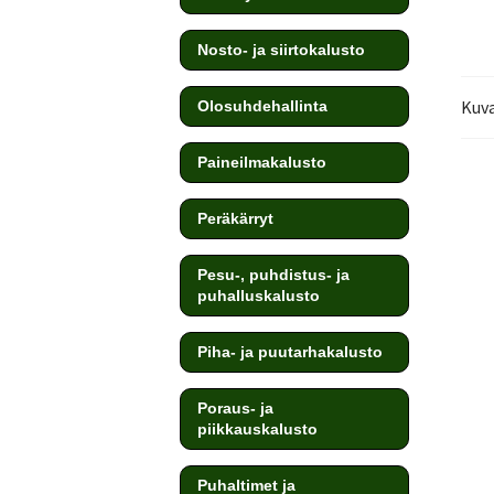
Nosto- ja siirtokalusto
Kuv
Olosuhdehallinta
Paineilmakalusto
Peräkärryt
Pesu-, puhdistus- ja
puhalluskalusto
Piha- ja puutarhakalusto
Poraus- ja
piikkauskalusto
Puhaltimet ja