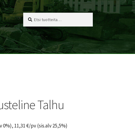
Etsi:
Haku
steline Talhu
lv 0%),
11,31
€
/pv (sis.alv 25,5%)