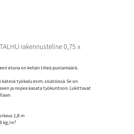
TALHU rakennusteline 0,75 x
ineen etuna on kehän tiheä puolamäärä.
kätevä työkalu esim. sisätöissä. Se on
iseen ja nopea kasata työkuntoon. Lukittavat
llaan.
orkeus 1,8 m
00 kg/m²