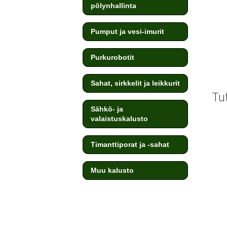
pölynhallinta
Pumput ja vesi-imurit
Purkurobotit
Sahat, sirkkelit ja leikkurit
Tu
Sähkö- ja
valaistuskalusto
Timanttiporat ja -sahat
Muu kalusto
testi