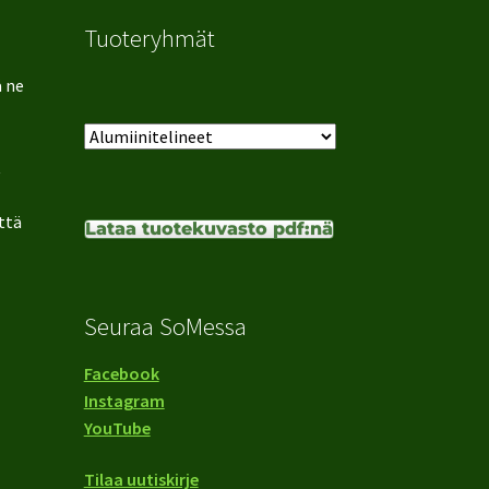
Tuoteryhmät
ä ne
t
ttä
Lataa tuotekuvasto pdf:nä
Seuraa SoMessa
Facebook
Instagram
YouTube
Tilaa uutiskirje