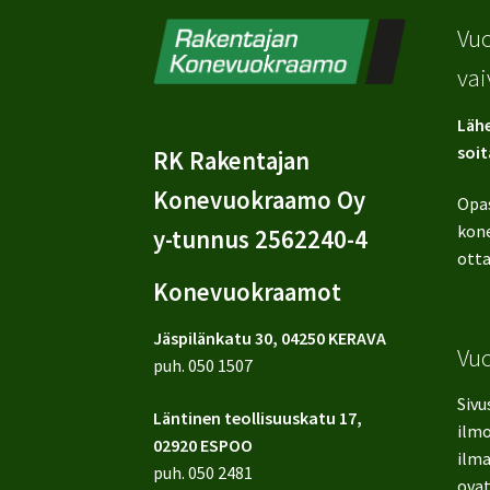
Vuo
vai
Lähe
soit
RK Rakentajan
Konevuokraamo Oy
Opa
kone
y-tunnus 2562240-4
otta
Konevuokraamot
Jäspilänkatu 30, 04250 KERAVA
Vu
puh.
050 1507
Sivu
Läntinen teollisuuskatu 17,
ilmo
02920 ESPOO
ilma
puh.
050 2481
ovat