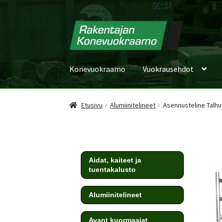
Konevuokraamo
Vuokrausehdot
Etusivu
Alumiinitelineet
Asennusteline Talhu
Aidat, kaiteet ja
tuentakalusto
Alumiinitelineet
Avant kuormaajat