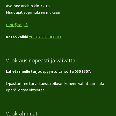
Avoinna arkisin
klo 7 - 16
Muut ajat sopimuksen mukaan
rent@selg.fi
Katso kaikki
YHTEYSTIEDOT >>
Vuokraus nopeasti ja vaivatta!
Lähetä meille tarjouspyyntö tai soita 050 1507.
Opastamme tarvittaessa oikean koneen valintaan – älä
epäröi ottaa yhteyttä!
Vuokrahinnat