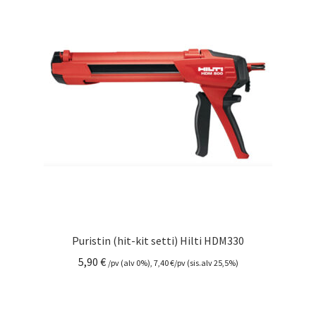
Puristin (hit-kit setti) Hilti HDM330
5,90
€
/pv (alv 0%),
7,40
€
/pv (sis.alv 25,5%)