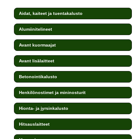
Aidat, kaiteet ja tuentakalusto
Alumiinitelineet
Avant kuormaajat
Avant lisälaitteet
Betonointikalusto
Henkilönostimet ja mininosturit
Hionta- ja jyrsinkalusto
Hitsauslaitteet