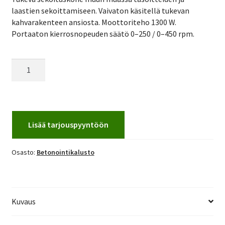
laastien sekoittamiseen. Vaivaton käsitellä tukevan
kahvarakenteen ansiosta. Moottoriteho 1300 W.
Portaaton kierrosnopeuden säätö 0–250 / 0–450 rpm.
Vispiläkone
/
sekoituskone
määrä
Lisää tarjouspyyntöön
Osasto:
Betonointikalusto
Kuvaus