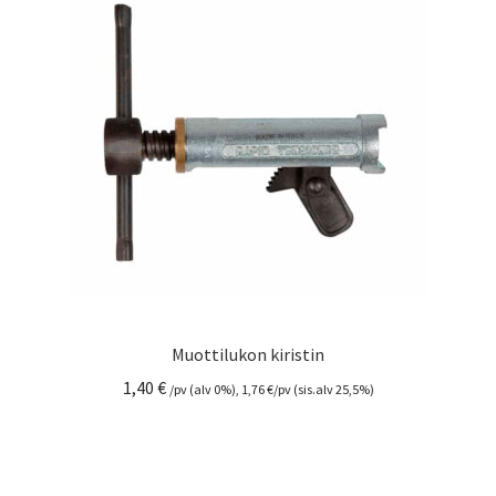
Muottilukon kiristin
1,40
€
/pv (alv 0%),
1,76
€
/pv (sis.alv 25,5%)