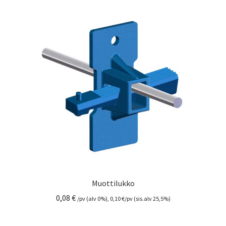
Muottilukko
0,08
€
/pv (alv 0%),
0,10
€
/pv (sis.alv 25,5%)