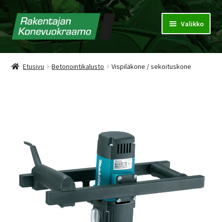
Valikko
Konevuokraamo
Etusivu
Betonointikalusto
Vispiläkone / sekoituskone
Vuokrausehdot
Puhdistuspalvelu
Tarjouspyyntökori
Yhteystiedot