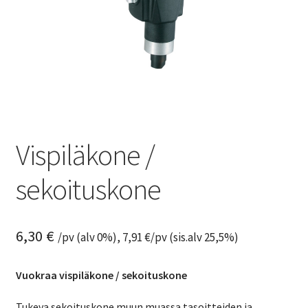
Vispiläkone /
sekoituskone
6,30
€
/pv (alv 0%),
7,91
€
/pv (sis.alv 25,5%)
Vuokraa vispiläkone / sekoituskone
Tukeva sekoituskone muun muassa tasoitteiden ja