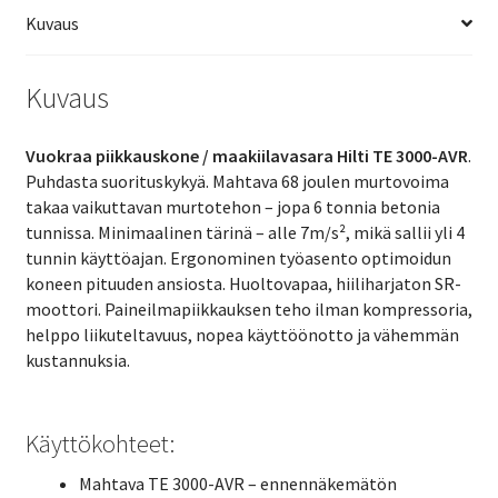
Kuvaus
Kuvaus
Vuokraa piikkauskone / maakiilavasara Hilti TE 3000-AVR
.
Puhdasta suorituskykyä. Mahtava 68 joulen murtovoima
takaa vaikuttavan murtotehon – jopa 6 tonnia betonia
tunnissa. Minimaalinen tärinä – alle 7m/s², mikä sallii yli 4
tunnin käyttöajan. Ergonominen työasento optimoidun
koneen pituuden ansiosta. Huoltovapaa, hiiliharjaton SR-
moottori. Paineilmapiikkauksen teho ilman kompressoria,
helppo liikuteltavuus, nopea käyttöönotto ja vähemmän
kustannuksia.
Käyttökohteet:
Mahtava TE 3000-AVR – ennennäkemätön