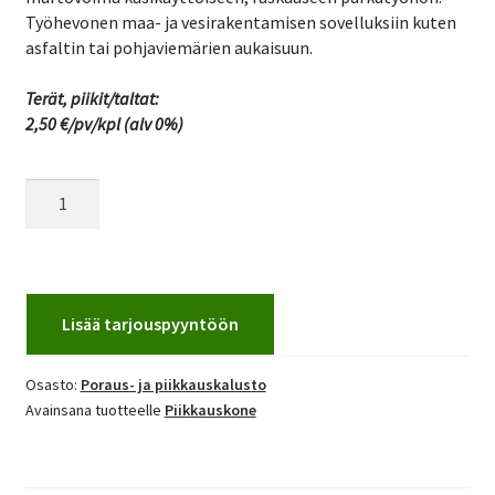
Työhevonen maa- ja vesirakentamisen sovelluksiin kuten
asfaltin tai pohjaviemärien aukaisuun.
Terät, piikit/taltat:
2,50 €/pv/kpl (alv 0%)
Piikkausvasara
Hilti
TE
3000-
AVR
määrä
Lisää tarjouspyyntöön
Osasto:
Poraus- ja piikkauskalusto
Avainsana tuotteelle
Piikkauskone