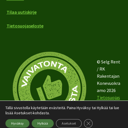
Tilaa uutiskirje
Tietosuojaseloste
© Selg Rent
/ RK
Rakentajan
Konevuokra
amo 2026
Tietosuojas
eloste
Tällä sivustolla käytetään evästeitä. Paina Hyväksy tai Hylkää tai lue
lisää Asetukset-kohdasta.
Sulje evästebanneri
Hyväksy
Hylkää
Asetukset