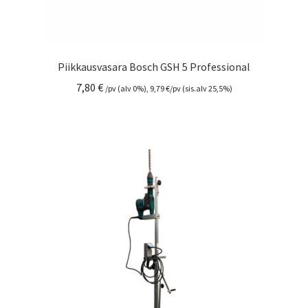
Piikkausvasara Bosch GSH 5 Professional
7,80
€
/pv (alv 0%),
9,79
€
/pv (sis.alv 25,5%)