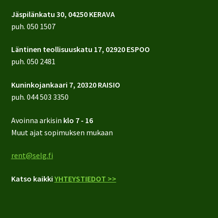
Jäspilänkatu 30, 04250 KERAVA
puh.
050 1507
Läntinen teollisuuskatu 17, 02920 ESPOO
puh.
050 2481
Kuninkojankaari 7, 20320 RAISIO
puh.
044 503 3350
Avoinna arkisin
klo 7 - 16
Muut ajat sopimuksen mukaan
rent@selg.fi
Katso kaikki
YHTEYSTIEDOT >>