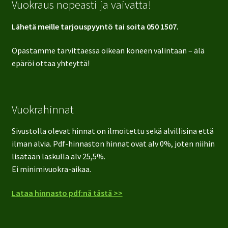
Vuokraus nopeasti ja vaivatta!
Lähetä meille tarjouspyyntö tai soita 050 1507.
Opastamme tarvittaessa oikean koneen valintaan – älä
epäröi ottaa yhteyttä!
Vuokrahinnat
Sivustolla olevat hinnat on ilmoitettu sekä alvillisina että
ilman alvia. Pdf-hinnaston hinnat ovat alv 0%, joten niihin
lisätään laskulla alv 25,5%.
Ei minimivuokra-aikaa.
Lataa hinnasto pdf:nä tästä >>