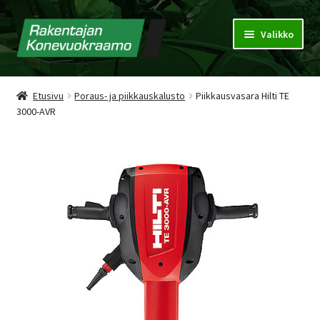
Valikko
Konevuokraamo
Etusivu
Poraus- ja piikkauskalusto
Piikkausvasara Hilti TE
3000-AVR
Vuokrausehdot
Puhdistuspalvelu
Tarjouspyyntökori
Yhteystiedot