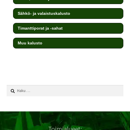
Sähkö- ja valaistuskalusto
Timanttiporat ja -sahat
Muu kalusto
testi
Haku:
Toimialueet: