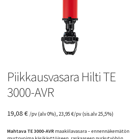
Piikkausvasara Hilti TE
3000-AVR
19,08
€
/pv (alv 0%),
23,95
€
/pv (sis.alv 25,5%)
Mahtava TE 3000-AVR
maakiilavasara – ennennäkemätön
murtovoima käsikäyttöiseen, raskaaseen purkutyöhön.