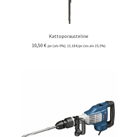
Kattoporausteline
10,50
€
/pv (alv 0%),
13,18
€
/pv (sis.alv 25,5%)