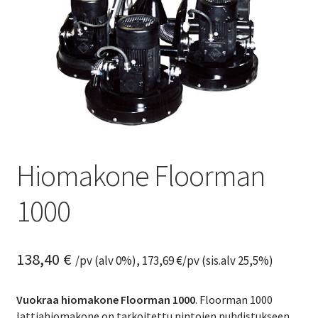
Hiomakone Floorman
1000
138,40
€
/pv (alv 0%),
173,69
€
/pv (sis.alv 25,5%)
Vuokraa hiomakone Floorman 1000
. Floorman 1000
lattiahiomakone on tarkoitettu pintojen puhdistukseen