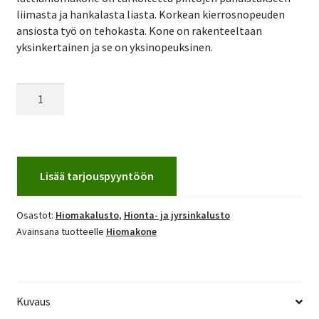
liimasta ja hankalasta liasta. Korkean kierrosnopeuden
ansiosta työ on tehokasta. Kone on rakenteeltaan
yksinkertainen ja se on yksinopeuksinen.
Hiomakone
Floorman
1000
määrä
Lisää tarjouspyyntöön
Osastot:
Hiomakalusto
,
Hionta- ja jyrsinkalusto
Avainsana tuotteelle
Hiomakone
Kuvaus