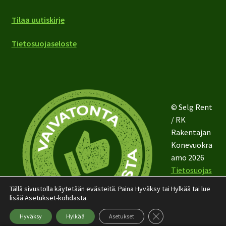
Tilaa uutiskirje
Tietosuojaseloste
© Selg Rent
/ RK
Rakentajan
Konevuokra
amo 2026
Tietosuojas
eloste
Tällä sivustolla käytetään evästeitä. Paina Hyväksy tai Hylkää tai lue
lisää Asetukset-kohdasta.
Sulje evästebanneri
Hyväksy
Hylkää
Asetukset