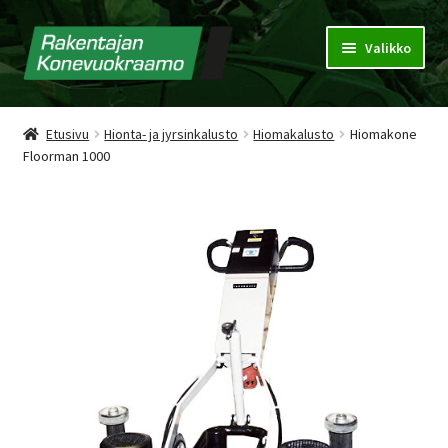
Valikko
Konevuokraamo
Etusivu
Hionta- ja jyrsinkalusto
Hiomakalusto
Hiomakone
Floorman 1000
Vuokrausehdot
Puhdistuspalvelu
Tarjouspyyntökori
Yhteystiedot