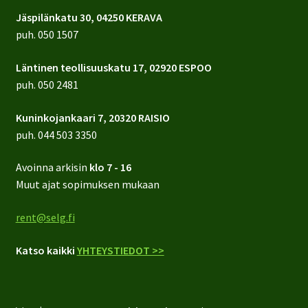
Jäspilänkatu 30, 04250 KERAVA
puh.
050 1507
Läntinen teollisuuskatu 17, 02920 ESPOO
puh.
050 2481
Kuninkojankaari 7, 20320 RAISIO
puh.
044 503 3350
Avoinna arkisin
klo 7 - 16
Muut ajat sopimuksen mukaan
rent@selg.fi
Katso kaikki
YHTEYSTIEDOT >>