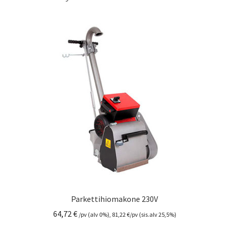
Parkettihiomakone 230V
64,72
€
/pv (alv 0%),
81,22
€
/pv (sis.alv 25,5%)