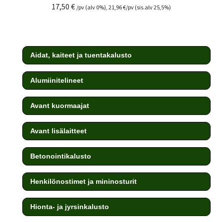
17,50
€
/pv (alv 0%),
21,96
€
/pv (sis.alv 25,5%)
Aidat, kaiteet ja tuentakalusto
Alumiinitelineet
Avant kuormaajat
Avant lisälaitteet
Betonointikalusto
Henkilönostimet ja mininosturit
Hionta- ja jyrsinkalusto