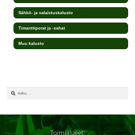
Sähkö- ja valaistuskalusto
Timanttiporat ja -sahat
Muu kalusto
testi
Haku:
Toimialueet: