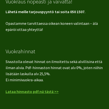
Vuokraus nopeasti ja vaivatta!
Lähetä meille tarjouspyyntö tai soita 050 1507.
Opastamme tarvittaessa oikean koneen valintaan – älä
epäröi ottaa yhteyttä!
Vuokrahinnat
Sivustolla olevat hinnat on ilmoitettu sekä alvillisina että
ilman alvia. Pdf-hinnaston hinnat ovat alv 0%, joten niihin
lisätään laskulla alv 25,5%.
Ei minimivuokra-aikaa.
Lataa hinnasto pdf:nä tästä >>