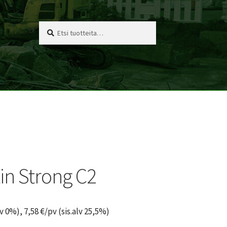
Etsi:
Haku
tin Strong C2
lv 0%),
7,58
€
/pv (sis.alv 25,5%)