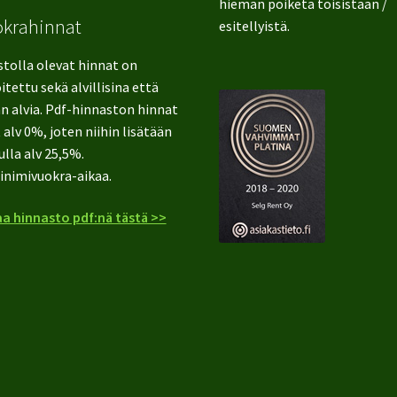
hieman poiketa toisistaan /
okrahinnat
esitellyistä.
stolla olevat hinnat on
itettu sekä alvillisina että
n alvia. Pdf-hinnaston hinnat
 alv 0%, joten niihin lisätään
ulla alv 25,5%.
inimivuokra-aikaa.
a hinnasto pdf:nä tästä >>