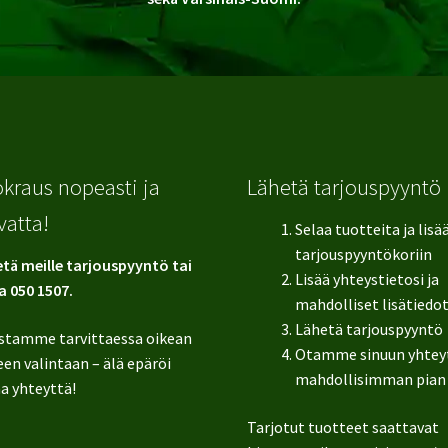
kraus nopeasti ja
Lähetä tarjouspyyntö
vatta!
Selaa tuotteita ja lisä
tarjouspyyntökoriin
tä meille tarjouspyyntö tai
Lisää yhteystietosi ja
a 050 1507.
mahdolliset lisätiedo
Lähetä tarjouspyyntö
stamme tarvittaessa oikean
Otamme sinuun yhtey
en valintaan – älä epäröi
mahdollisimman pian
a yhteyttä!
Tarjotut tuotteet saattavat