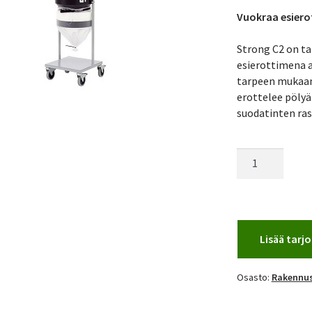
Vuokraa esiero
Strong C2 on ta
esierottimena a
tarpeen mukaan.
erottelee pölyä
suodatinten ras
Esierotin
Strong
C2
määrä
Lisää tar
Osasto:
Rakennus