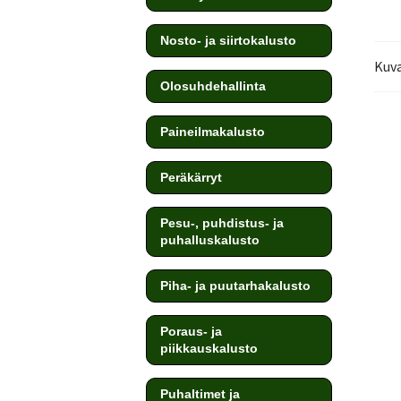
Nosto- ja siirtokalusto
Kuv
Olosuhdehallinta
Paineilmakalusto
Peräkärryt
Pesu-, puhdistus- ja
puhalluskalusto
Piha- ja puutarhakalusto
Poraus- ja
piikkauskalusto
Puhaltimet ja