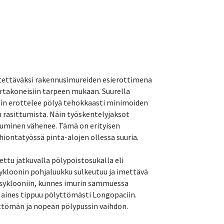
ytettäväksi rakennusimureiden esierottimena
rtakoneisiin tarpeen mukaan. Suurella
otin erottelee pölyä tehokkaasti minimoiden
n rasittumista. Näin työskentelyjaksot
luminen vähenee. Tämä on erityisen
ahiontatyössä pinta-alojen ollessa suuria.
ettu jatkuvalla pölypoistosukalla eli
ykloonin pohjaluukku sulkeutuu ja imettävä
u syklooniin, kunnes imurin sammuessa
 aines tippuu pölyttömästi Longopaciin.
tömän ja nopean pölypussin vaihdon.