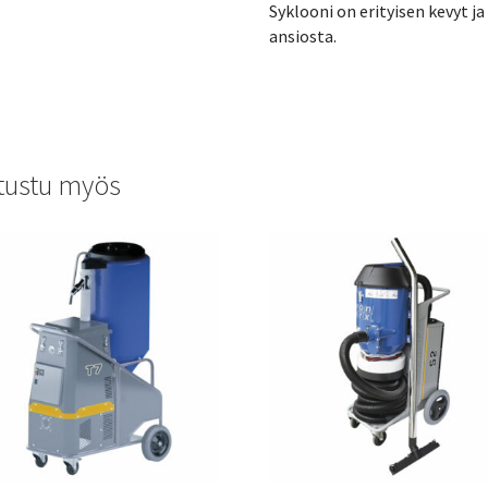
Syklooni on erityisen kevyt j
ansiosta.
tustu myös