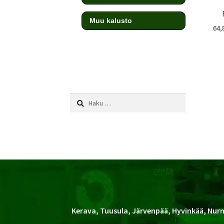
Muu kalusto
64,
testi
Haku:
Kerava, Tuusula, Järvenpää, Hyvinkää, Nurm