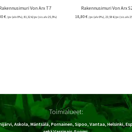
Rakennusimuri Von Arx T7
Rakennusimuri Von Arx S
80
€
18,80
€
/pv (alv 0%),
81,32
€
/pv (sis.alv 25,5%)
/pv (alv 0%),
23,59
€
/pv (sis.alv 
Toimialueet:
ijärvi, Askola, Mäntsälä, Pornainen, Sipoo, Vantaa, Helsinki, E
sekä Varsinais-Suomi.