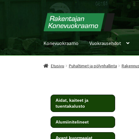
Konevuokraamo
Vuokrausehdot
Etusivu
Puhaltimet ja pölynhallinta
Rakennus
Aidat, kaiteet ja
tuentakalusto
Alumiinitelineet
Avant kuormaajat