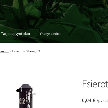
Tarjouspyyntökori
Yhteystiedot
imurit
Esierotin Strong C2
Esiero
6,04
€
/pv (a