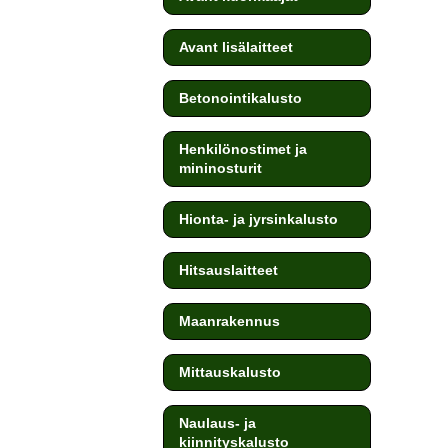
Avant lisälaitteet
Betonointikalusto
Henkilönostimet ja
mininosturit
Hionta- ja jyrsinkalusto
Hitsauslaitteet
Maanrakennus
Mittauskalusto
Naulaus- ja
kiinnityskalusto