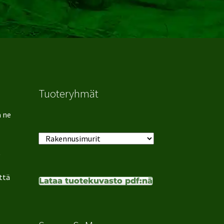
Tuoteryhmät
ä ne
t
ttä
Lataa tuotekuvasto pdf:nä