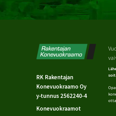
Vuo
vai
Lähe
soit
RK Rakentajan
Konevuokraamo Oy
Opa
kone
y-tunnus 2562240-4
otta
Konevuokraamot