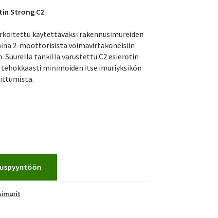
tin Strong C2
rkoitettu käytettäväksi rakennusimureiden
ina 2-moottorisista voimavirtakoneisiin
 Suurella tankilla varustettu C2 esierotin
 tehokkaasti minimoiden itse imuriyksikön
ittumista.
jouspyyntöön
imurit