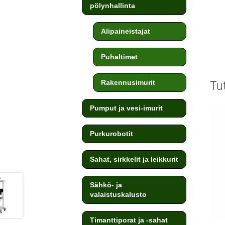
pölynhallinta
Alipaineistajat
Puhaltimet
Tu
Rakennusimurit
Pumput ja vesi-imurit
Purkurobotit
Sahat, sirkkelit ja leikkurit
Sähkö- ja
valaistuskalusto
Timanttiporat ja -sahat