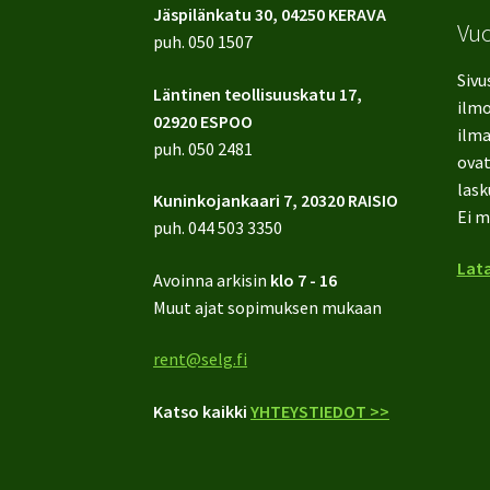
Jäspilänkatu 30, 04250 KERAVA
Vu
puh.
050 1507
Sivu
Läntinen teollisuuskatu 17,
ilmo
02920 ESPOO
ilma
puh.
050 2481
ovat
lask
Kuninkojankaari 7, 20320 RAISIO
Ei m
puh.
044 503 3350
Lata
Avoinna arkisin
klo 7 - 16
Muut ajat sopimuksen mukaan
rent@selg.fi
Katso kaikki
YHTEYSTIEDOT >>