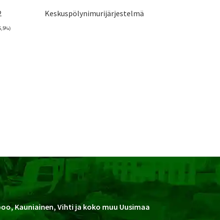
2
Keskuspölynimurijärjestelmä
25,5%)
spoo, Kauniainen, Vihti ja koko muu Uusimaa