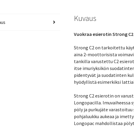
Kuvaus
aus
Vuokraa esierotin Strong C2
Strong C2 on tarkoitettu kä
aina 2-moottorisista voimavi
tankilla varustettu C2 esier
itse imuriyksikön suodatinte
pidentyvät ja suodatinten ku
hyödyllistä esimerkiksi latti
Strong C2 esierotin on varust
Longopacilla. Imuvaiheessa s
pöly ja purkujäte varastoitu
pohjaluukku aukeaa ja imetty
Longopac mahdollistaa pölyt