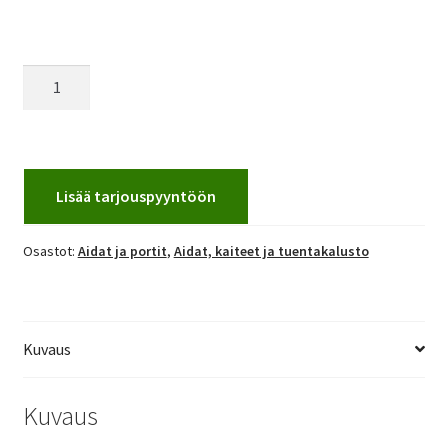
Raskassuoja
määrä
Lisää tarjouspyyntöön
Osastot:
Aidat ja portit
,
Aidat, kaiteet ja tuentakalusto
Kuvaus
Kuvaus