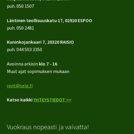
puh.
050 1507
Läntinen teollisuuskatu 17, 02920 ESPOO
puh.
050 2481
Kuninkojankaari 7, 20320 RAISIO
puh.
044 503 3350
Avoinna arkisin
klo 7 - 16
Muut ajat sopimuksen mukaan
rent@selg.fi
Katso kaikki
YHTEYSTIEDOT >>
Vuokraus nopeasti ja vaivatta!