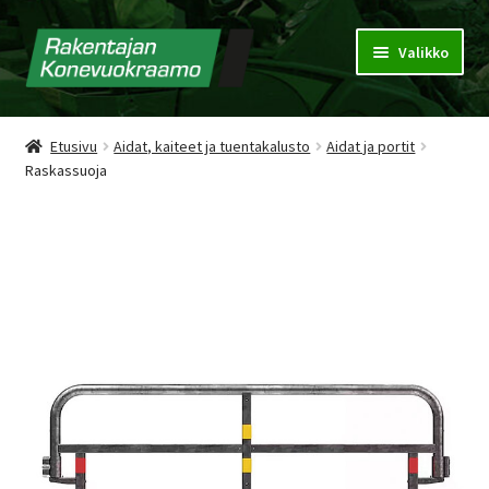
Valikko
Konevuokraamo
Etusivu
Aidat, kaiteet ja tuentakalusto
Aidat ja portit
Raskassuoja
Vuokrausehdot
Puhdistuspalvelu
Tarjouspyyntökori
Yhteystiedot