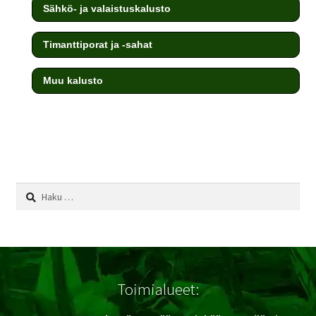
Sähkö- ja valaistuskalusto
Timanttiporat ja -sahat
Muu kalusto
testi
Haku:
Toimialueet: