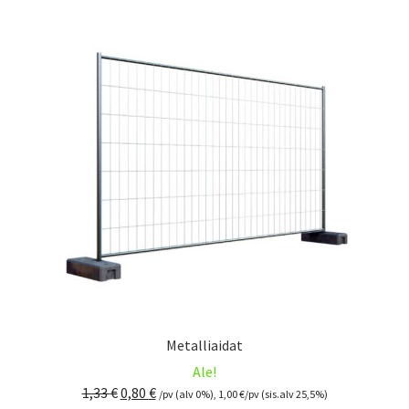
Metalliaidat
Ale!
Alkuperäinen
Nykyinen
1,33
€
0,80
€
/pv (alv 0%),
1,00
€
/pv (sis.alv 25,5%)