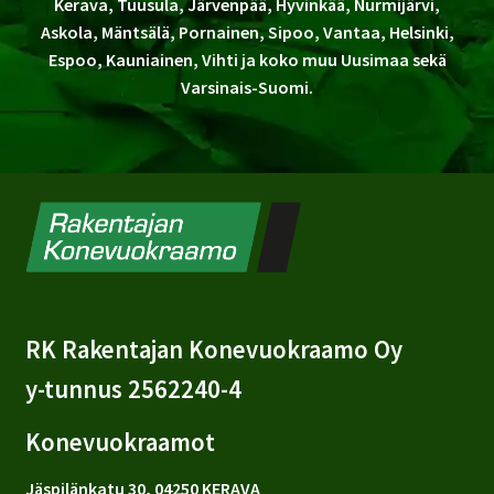
Kerava, Tuusula, Järvenpää, Hyvinkää, Nurmijärvi,
Askola, Mäntsälä, Pornainen, Sipoo, Vantaa, Helsinki,
Espoo, Kauniainen, Vihti ja koko muu Uusimaa sekä
Varsinais-Suomi.
RK Rakentajan Konevuokraamo Oy
y-tunnus 2562240-4
Konevuokraamot
Jäspilänkatu 30, 04250 KERAVA