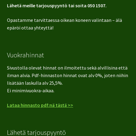
Lähetä meille tarjouspyyntö tai soita 050 1507.
Opastamme tarvittaessa oikean koneen valintaan – älä
epäröi ottaa yhteyttä!
Vuokrahinnat
Sivustolla olevat hinnat on ilmoitettu sekä alvillisina että
ilman alvia. Pdf-hinnaston hinnat ovat alv 0%, joten niihin
lisätään laskulla alv 25,5%.
Ei minimivuokra-aikaa.
Lataa hinnasto pdf:nä tästä >>
Lähetä tarjouspyyntö