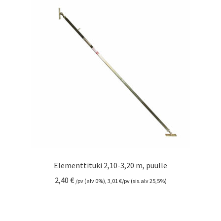
Elementtituki 2,10-3,20 m, puulle
2,40
€
/pv (alv 0%),
3,01
€
/pv (sis.alv 25,5%)