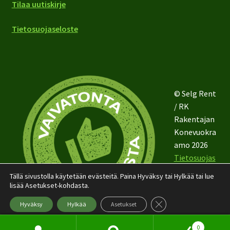
Tilaa uutiskirje
Tietosuojaseloste
© Selg Rent
/ RK
Rakentajan
Konevuokra
amo 2026
Tietosuojas
eloste
Tällä sivustolla käytetään evästeitä. Paina Hyväksy tai Hylkää tai lue
lisää Asetukset-kohdasta.
Sulje evästebanneri
Hyväksy
Hylkää
Asetukset
0