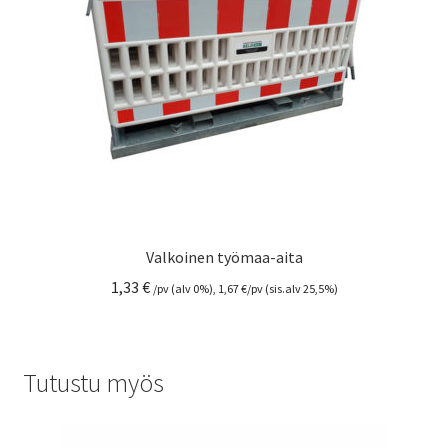
Valkoinen työmaa-aita
1,33
€
/pv (alv 0%),
1,67
€
/pv (sis.alv 25,5%)
Tutustu myös