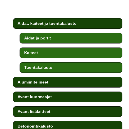
hinta
hinta
oli:
on:
1,33 €.
0,80 €.
Aidat, kaiteet ja tuentakalusto
Aidat ja portit
Kaiteet
Tuentakalusto
Alumiinitelineet
Avant kuormaajat
Avant lisälaitteet
Betonointikalusto