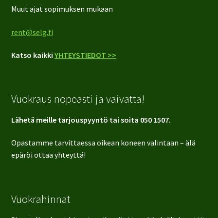
Muut ajat sopimuksen mukaan
rent@selg.fi
Katso kaikki
YHTEYSTIEDOT >>
Vuokraus nopeasti ja vaivatta!
Lähetä meille tarjouspyyntö tai soita 050 1507.
Opastamme tarvittaessa oikean koneen valintaan – älä
epäröi ottaa yhteyttä!
Vuokrahinnat