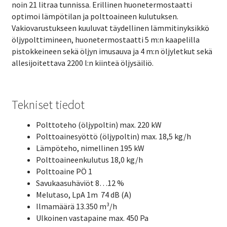
noin 21 litraa tunnissa. Erillinen huonetermostaatti
optimoi lämpötilan ja polttoaineen kulutuksen.
Vakiovarustukseen kuuluvat täydellinen lämmitinyksikkö
öljypolttimineen, huonetermostaatti 5 m:n kaapelilla
pistokkeineen sekä öljyn imusauva ja 4 m:n öljyletkut sekä
allesijoitettava 2200 l:n kiinteä öljysäiliö.
Tekniset tiedot
Polttoteho (öljypoltin) max. 220 kW
Polttoainesyöttö (öljypoltin) max. 18,5 kg/h
Lämpöteho, nimellinen 195 kW
Polttoaineenkulutus 18,0 kg/h
Polttoaine PÖ 1
Savukaasuhäviöt 8…12 %
Melutaso, LpA 1m 74 dB (A)
Ilmamäärä 13.350 m³/h
Ulkoinen vastapaine max. 450 Pa