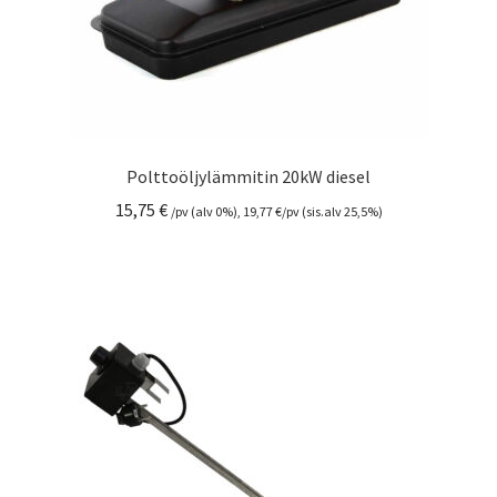
Polttoöljylämmitin 20kW diesel
15,75
€
/pv (alv 0%),
19,77
€
/pv (sis.alv 25,5%)