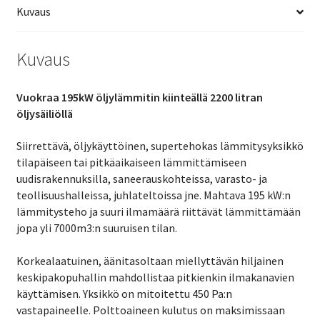
Kuvaus
Kuvaus
Vuokraa 195kW öljylämmitin kiinteällä 2200 litran
öljysäiliöllä
Siirrettävä, öljykäyttöinen, supertehokas lämmitysyksikkö
tilapäiseen tai pitkäaikaiseen lämmittämiseen
uudisrakennuksilla, saneerauskohteissa, varasto- ja
teollisuushalleissa, juhlateltoissa jne. Mahtava 195 kW:n
lämmitysteho ja suuri ilmamäärä riittävät lämmittämään
jopa yli 7000m3:n suuruisen tilan.
Korkealaatuinen, äänitasoltaan miellyttävän hiljainen
keskipakopuhallin mahdollistaa pitkienkin ilmakanavien
käyttämisen. Yksikkö on mitoitettu 450 Pa:n
vastapaineelle. Polttoaineen kulutus on maksimissaan