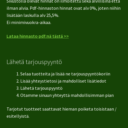
Sivustolla olevat hinnat on ilmoitettu sekä alvillisina että
ilman alvia. Pdf-hinnaston hinnat ovat alv 0%, joten niihin
lisätään laskulla alv 25,5%.
Ei minimivuokra-aikaa.
Lataa hinnasto pdf:nä tästä >>
Lähetä tarjouspyyntö
Selaa tuotteita ja lisää ne tarjouspyyntökoriin
Lisää yhteystietosi ja mahdolliset lisätiedot
Lähetä tarjouspyyntö
Otamme sinuun yhteyttä mahdollisimman pian
Tarjotut tuotteet saattavat hieman poiketa toisistaan /
esitellyistä.