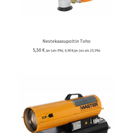
Nestekaasupoltin Toho
5,50
€
/pv (alv 0%),
6,90
€
/pv (sis.alv 25,5%)