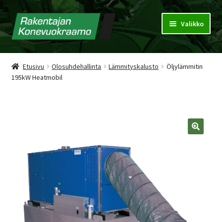
Valikko
Konevuokraamo
Etusivu
Olosuhdehallinta
Lämmityskalusto
Öljylämmitin
195kW Heatmobil
Vuokrausehdot
Puhdistuspalvelu
Tarjouspyyntökori
🔍
Yhteystiedot