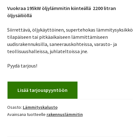
Vuokraa 195kW öljylämmitin kiinteällä 2200 litran
öljysäiliöllä
Siirrettävä, öljykäyttöinen, supertehokas lämmitysyksikkö
tilapäiseen tai pitkäaikaiseen lämmittämiseen
uudisrakennuksilla, saneerauskohteissa, varasto- ja
teollisuushalleissa, juhlateltoissa jne.
Pyydä tarjous!
Lisää tarjouspyyntöön
Osasto:
Lämmityskalusto
Avainsana tuotteelle
rakennuslämmitin