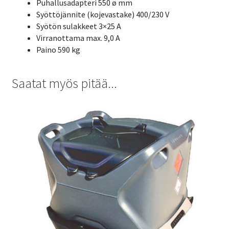
Puhallusadapteri 550 ø mm
Syöttöjännite (kojevastake) 400/230 V
Syötön sulakkeet 3×25 A
Virranottama max. 9,0 A
Paino 590 kg
Saatat myös pitää...