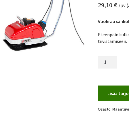
29,10
€
/pv (
Vuokraa sähkö
Eteenpäin kulke
tiivistämiseen.
Maantiivistäjä
75kg
(sähkö)
määrä
Lisää tar
Osasto:
Maantiiv