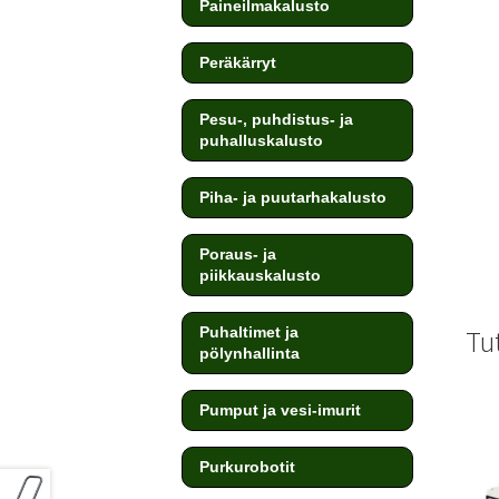
Paineilmakalusto
Peräkärryt
Pesu-, puhdistus- ja
puhalluskalusto
Piha- ja puutarhakalusto
Poraus- ja
piikkauskalusto
Puhaltimet ja
Tu
pölynhallinta
Pumput ja vesi-imurit
Purkurobotit