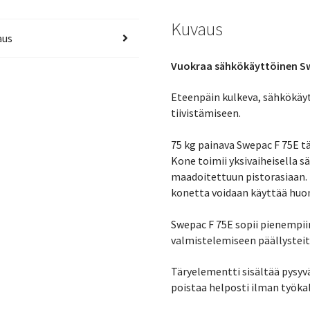
Kuvaus
aus
Vuokraa sähkökäyttöinen S
Eteenpäin kulkeva, sähkökäyt
tiivistämiseen.
75 kg painava Swepac F 75E t
Kone toimii yksivaiheisella s
maadoitettuun pistorasiaan. 
konetta voidaan käyttää huono
Swepac F 75E sopii pienempii
valmistelemiseen päällysteit
Täryelementti sisältää pysyvä
poistaa helposti ilman työkal