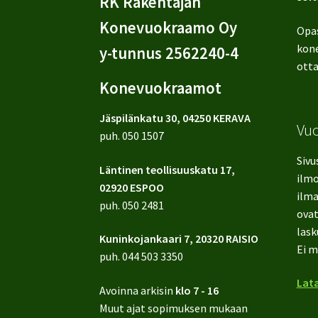
RK Rakentajan
Konevuokraamo Oy
Opa
kone
y-tunnus 2562240-4
otta
Konevuokraamot
Jäspilänkatu 30, 04250 KERAVA
Vu
puh.
050 1507
Sivu
Läntinen teollisuuskatu 17,
ilmo
02920 ESPOO
ilma
puh.
050 2481
ovat
lask
Kuninkojankaari 7, 20320 RAISIO
Ei m
puh.
044 503 3350
Lata
Avoinna arkisin
klo 7 - 16
Muut ajat sopimuksen mukaan