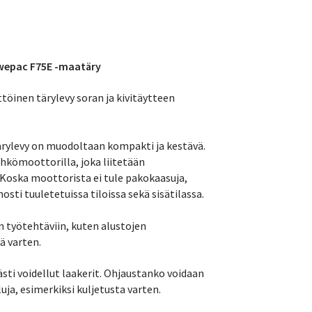
wepac F75E -maatäry
töinen tärylevy soran ja kivitäytteen
ärylevy on muodoltaan kompakti ja kestävä.
ähkömoottorilla, joka liitetään
Koska moottorista ei tule pakokaasuja,
sti tuuletetuissa tiloissa sekä sisätilassa.
n työtehtäviin, kuten alustojen
ä varten.
sti voidellut laakerit. Ohjaustanko voidaan
uja, esimerkiksi kuljetusta varten.