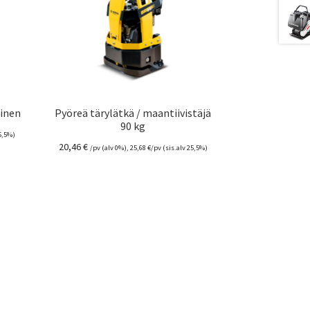
ainen
Pyöreä tärylätkä / maantiivistäjä
90 kg
25,5%)
20,46
€
/pv (alv 0%),
25,68
€
/pv (sis.alv 25,5%)