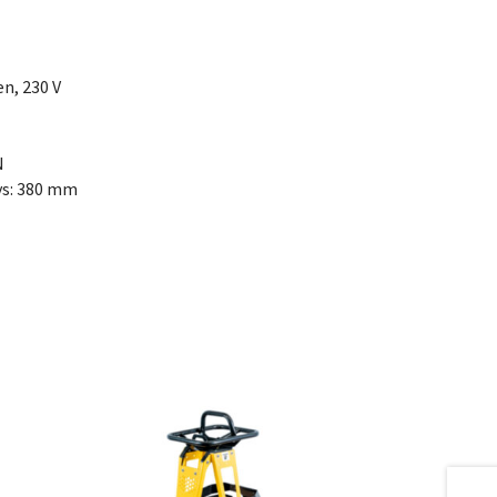
en, 230 V
N
ys: 380 mm