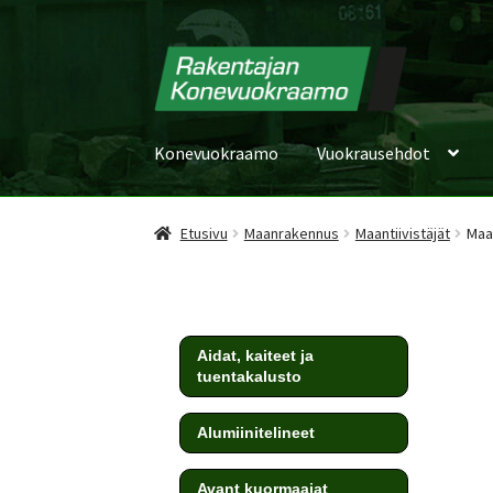
Konevuokraamo
Vuokrausehdot
Etusivu
Maanrakennus
Maantiivistäjät
Maan
Aidat, kaiteet ja
tuentakalusto
Alumiinitelineet
Avant kuormaajat