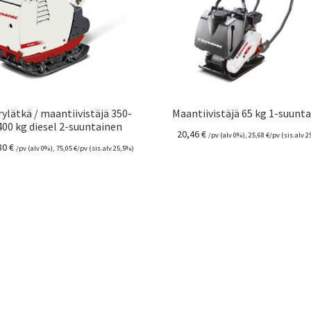
rylätkä / maantiivistäjä 350-
Maantiivistäjä 65 kg 1-suunt
400 kg diesel 2-suuntainen
20,46
€
/pv (alv 0%),
25,68
€
/pv (sis.alv 
80
€
/pv (alv 0%),
75,05
€
/pv (sis.alv 25,5%)