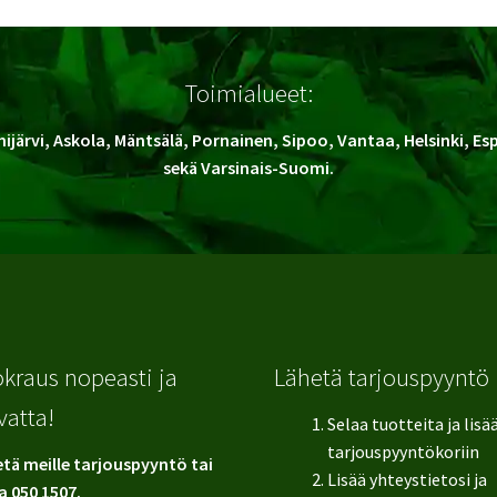
Toimialueet:
ijärvi, Askola, Mäntsälä, Pornainen, Sipoo, Vantaa, Helsinki, E
sekä Varsinais-Suomi.
kraus nopeasti ja
Lähetä tarjouspyyntö
vatta!
Selaa tuotteita ja lisä
tarjouspyyntökoriin
tä meille tarjouspyyntö tai
Lisää yhteystietosi ja
a 050 1507.