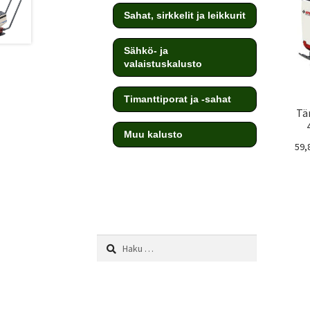
Sahat, sirkkelit ja leikkurit
Sähkö- ja
valaistuskalusto
Timanttiporat ja -sahat
Tä
Muu kalusto
59,
testi
Haku: