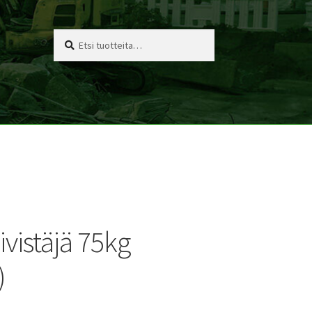
Etsi:
Haku
ivistäjä 75kg
)