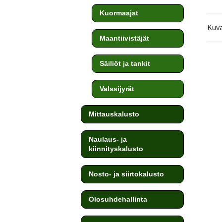
Kuormaajat
Kuv
Maantiivistäjät
Säiliöt ja tankit
Valssijyrät
Mittauskalusto
Naulaus- ja
kiinnityskalusto
Nosto- ja siirtokalusto
Olosuhdehallinta