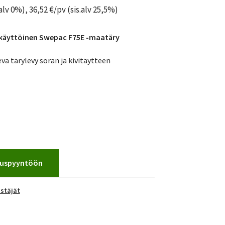
alv 0%),
36,52
€
/pv (sis.alv 25,5%)
käyttöinen Swepac F75E -maatäry
va tärylevy soran ja kivitäytteen
jouspyyntöön
istäjät