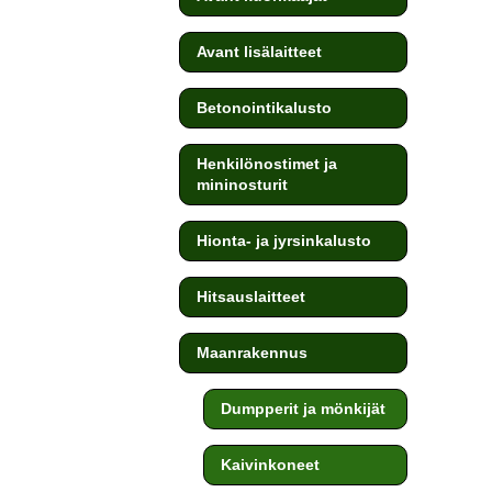
Avant lisälaitteet
Betonointikalusto
Henkilönostimet ja
mininosturit
Hionta- ja jyrsinkalusto
Hitsauslaitteet
Maanrakennus
Dumpperit ja mönkijät
Kaivinkoneet