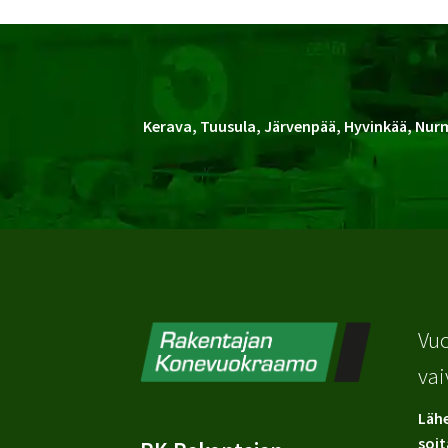
Kerava, Tuusula, Järvenpää, Hyvinkää, Nurm
Vuo
vai
Lähe
soit