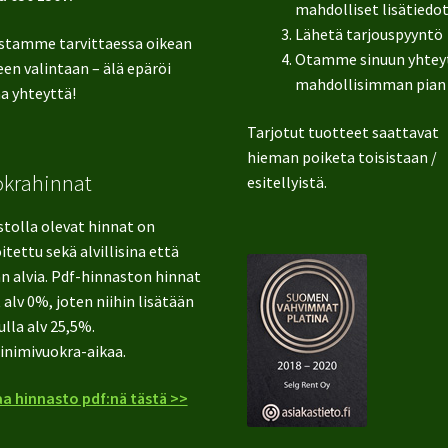
mahdolliset lisätiedo
Lähetä tarjouspyyntö
stamme tarvittaessa oikean
Otamme sinuun yhtey
en valintaan – älä epäröi
mahdollisimman pian
a yhteyttä!
Tarjotut tuotteet saattavat
hieman poiketa toisistaan /
okrahinnat
esitellyistä.
stolla olevat hinnat on
itettu sekä alvillisina että
n alvia. Pdf-hinnaston hinnat
 alv 0%, joten niihin lisätään
ulla alv 25,5%.
inimivuokra-aikaa.
a hinnasto pdf:nä tästä >>