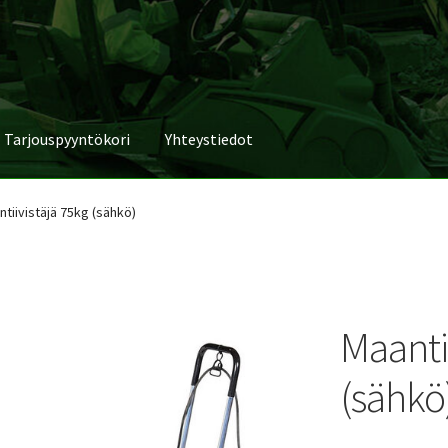
Tarjouspyyntökori
Yhteystiedot
tiivistäjä 75kg (sähkö)
Maanti
(sähkö