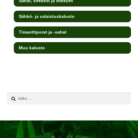
Sahat, sirkkelit ja leikkurit
Sähkö- ja valaistuskalusto
Timanttiporat ja -sahat
Muu kalusto
testi
Haku: