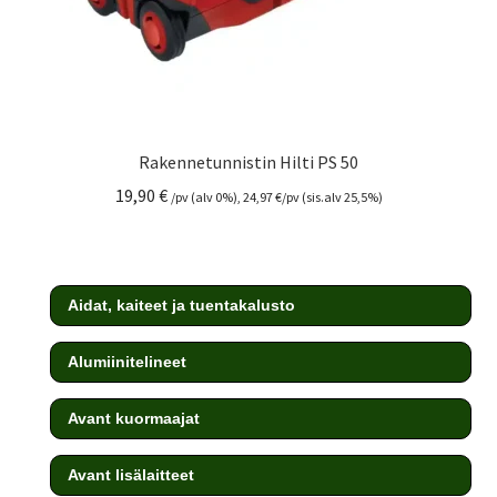
Rakennetunnistin Hilti PS 50
19,90
€
/pv (alv 0%),
24,97
€
/pv (sis.alv 25,5%)
Aidat, kaiteet ja tuentakalusto
Alumiinitelineet
Avant kuormaajat
Avant lisälaitteet