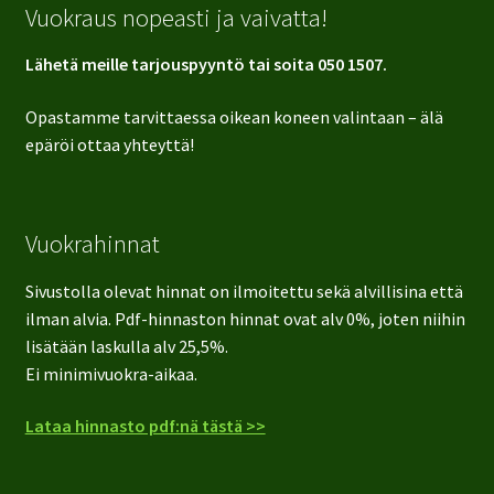
Vuokraus nopeasti ja vaivatta!
Lähetä meille tarjouspyyntö tai soita 050 1507.
Opastamme tarvittaessa oikean koneen valintaan – älä
epäröi ottaa yhteyttä!
Vuokrahinnat
Sivustolla olevat hinnat on ilmoitettu sekä alvillisina että
ilman alvia. Pdf-hinnaston hinnat ovat alv 0%, joten niihin
lisätään laskulla alv 25,5%.
Ei minimivuokra-aikaa.
Lataa hinnasto pdf:nä tästä >>