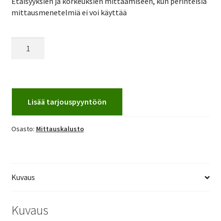
Etäisyyksien ja korkeuksien mittaamiseen, kun perinteisiä
mittausmenetelmiä ei voi käyttää
Etäisyysmittari
0,2
-
60m
Hilti
määrä
Lisää tarjouspyyntöön
Osasto:
Mittauskalusto
Kuvaus
Kuvaus