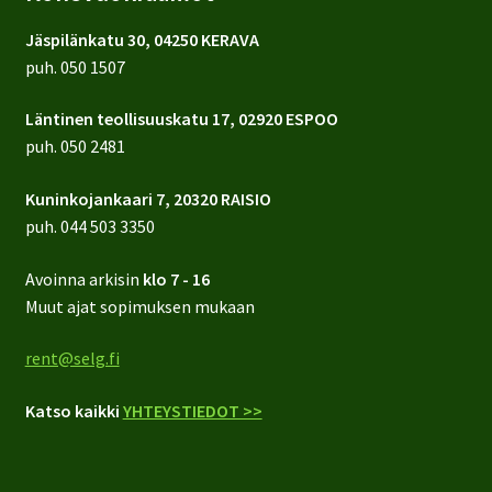
Jäspilänkatu 30, 04250 KERAVA
puh.
050 1507
Läntinen teollisuuskatu 17, 02920 ESPOO
puh.
050 2481
Kuninkojankaari 7, 20320 RAISIO
puh.
044 503 3350
Avoinna arkisin
klo 7 - 16
Muut ajat sopimuksen mukaan
rent@selg.fi
Katso kaikki
YHTEYSTIEDOT >>