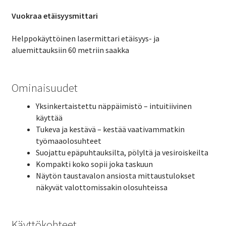
Vuokraa etäisyysmittari
Helppokäyttöinen lasermittari etäisyys- ja
aluemittauksiin 60 metriin saakka
Ominaisuudet
Yksinkertaistettu näppäimistö – intuitiivinen
käyttää
Tukeva ja kestävä – kestää vaativammatkin
työmaaolosuhteet
Suojattu epäpuhtauksilta, pölyltä ja vesiroiskeilta
Kompakti koko sopii joka taskuun
Näytön taustavalon ansiosta mittaustulokset
näkyvät valottomissakin olosuhteissa
Käyttökohteet