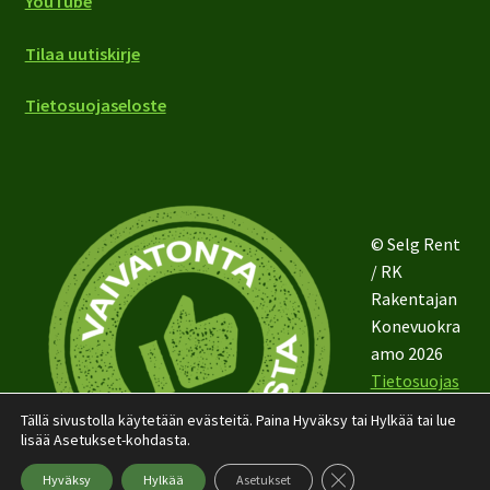
YouTube
Tilaa uutiskirje
Tietosuojaseloste
© Selg Rent
/ RK
Rakentajan
Konevuokra
amo 2026
Tietosuojas
eloste
Tällä sivustolla käytetään evästeitä. Paina Hyväksy tai Hylkää tai lue
lisää Asetukset-kohdasta.
Sulje evästebanneri
Hyväksy
Hylkää
Asetukset