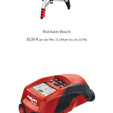
Ristilaser Bosch
10,50
€
/pv (alv 0%),
13,18
€
/pv (sis.alv 25,5%)